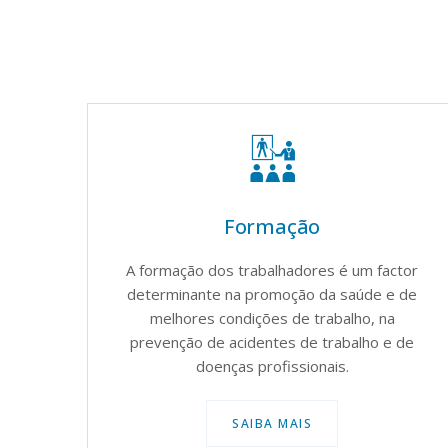
Prevenção e Controlo de
Dependências
tor
 de
Apoiamos e aconselhamos nos momentos
mais difíceis da sua empresa.
de
SAIBA MAIS