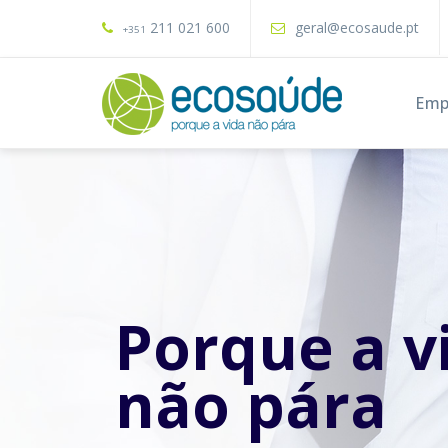
211 021 600
geral@ecosaude.pt
+351
Emp
Porque a v
não pára